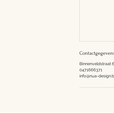
Contactgegeven
Binnenveldstraat 
0471666371
info@nua-design.