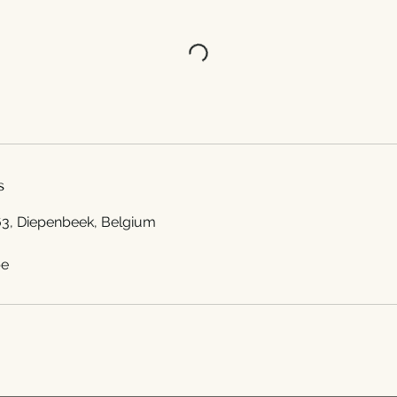
s
63, Diepenbeek, Belgium
be